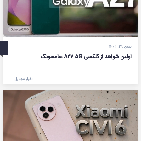
بهمن 29, 1404
0
اولین شواهد از گلکسی A27 5G سامسونگ
اخبار موبایل