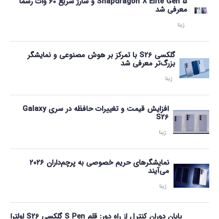
Snapdragon 8 Elite Gen 5 و شارژ سریع 60 وات رسماً
معرفی شد
ژینا
گلکسی S26 با تمرکز بر هوش مصنوعی و نمایشگر
بزرگ‌تر معرفی شد
ژینا
افزایش قیمت و تغییرات حافظه در سری Galaxy
S26
ژینا
نمایشگرهای حریم خصوصی به پرچم‌داران ۲۰۲۶
می‌آیند
ژینا
پایان دوران کنترل از راه دور: قلم S Pen گلکسی S26 اولترا