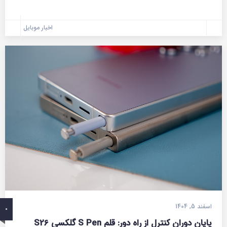
اخبار موبایل
اسفند 5, 1404
0
پایان دوران کنترل از راه دور: قلم S Pen گلکسی S26