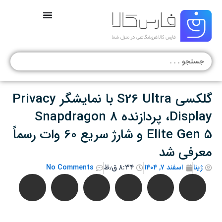
رش
ه
حتوا
جستجو
.
.
.
گلکسی S26 Ultra با نمایشگر Privacy
Display، پردازنده Snapdragon 8
Elite Gen 5 و شارژ سریع 60 وات رسماً
معرفی شد
ژینا
اسفند ۷, ۱۴۰۴
۸:۳۴ ق٫ظ
No Comments