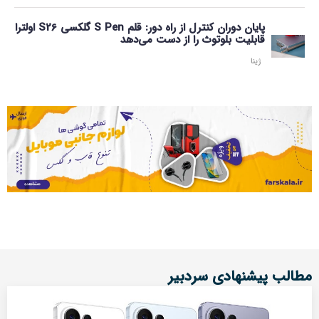
پایان دوران کنترل از راه دور: قلم S Pen گلکسی S26 اولترا
قابلیت بلوتوث را از دست می‌دهد
ژینا
مطالب پیشنهادی سردبیر