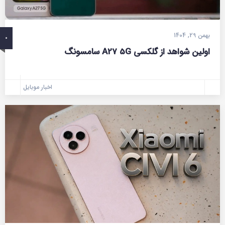
بهمن 29, 1404
0
اولین شواهد از گلکسی A27 5G سامسونگ
اخبار موبایل