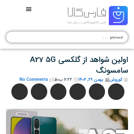
رش
ه
حتوا
جستجو
.
.
.
اولین شواهد از گلکسی A27 5G
سامسونگ
کوروش
بهمن ۲۹, ۱۴۰۴
۶:۲۲ ب٫ظ
No Comments