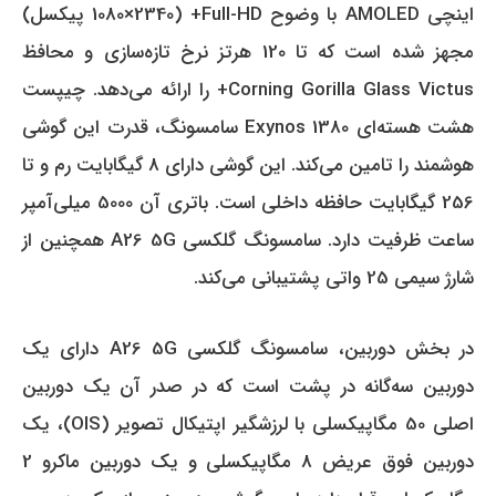
اینچی AMOLED با وضوح Full-HD+ (1080×2340 پیکسل)
مجهز شده است که تا 120 هرتز نرخ تازه‌سازی و محافظ
Corning Gorilla Glass Victus+ را ارائه می‌دهد.
چیپست
هشت هسته‌ای Exynos 1380 سامسونگ، قدرت این گوشی
هوشمند را تامین می‌کند.
این گوشی دارای 8 گیگابایت رم و تا
256 گیگابایت حافظه داخلی است.
باتری آن 5000 میلی‌آمپر
ساعت ظرفیت دارد.
سامسونگ گلکسی A26 5G همچنین از
شارژ سیمی 25 واتی پشتیبانی می‌کند.
در بخش دوربین، سامسونگ گلکسی A26 5G دارای یک
دوربین سه‌گانه در پشت است که در صدر آن یک دوربین
اصلی 50 مگاپیکسلی با لرزشگیر اپتیکال تصویر (OIS)، یک
دوربین فوق عریض 8 مگاپیکسلی و یک دوربین ماکرو 2