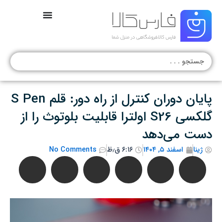
رش
ه
حتوا
جستجو
.
.
.
پایان دوران کنترل از راه دور: قلم S Pen
گلکسی S26 اولترا قابلیت بلوتوث را از
دست می‌دهد
ژینا
اسفند ۵, ۱۴۰۴
۶:۱۶ ق٫ظ
No Comments